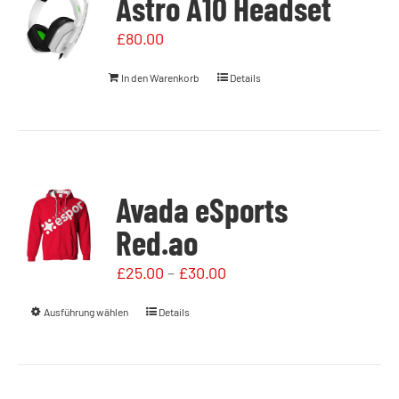
Astro A10 Headset
£
80.00
In den Warenkorb
Details
Avada eSports
Red.ao
£
25.00
–
£
30.00
Ausführung wählen
Details