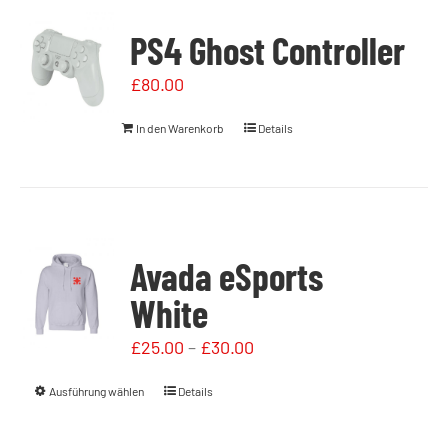
PS4 Ghost Controller
£
80.00
In den Warenkorb
Details
Avada eSports
White
£
25.00
–
£
30.00
Ausführung wählen
Details