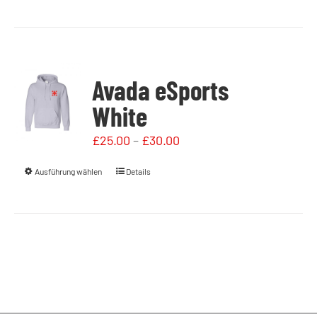
Avada eSports
White
£
25.00
–
£
30.00
Ausführung wählen
Details