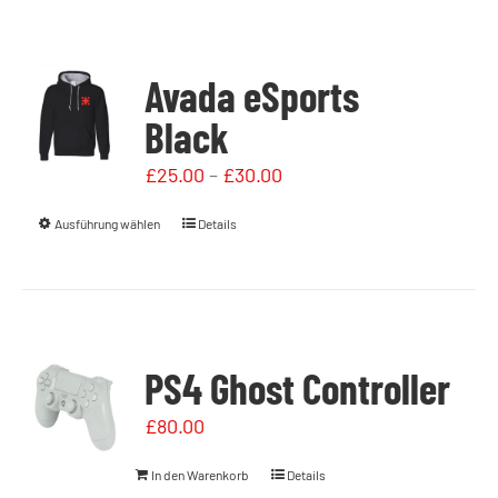
Avada eSports
Black
£
25.00
–
£
30.00
Ausführung wählen
Details
PS4 Ghost Controller
£
80.00
In den Warenkorb
Details